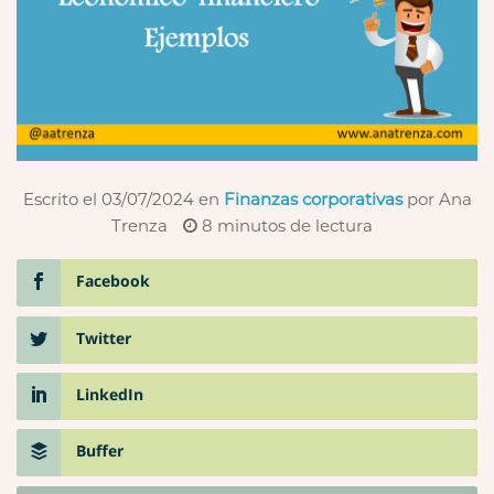
Escrito el 03/07/2024
en
Finanzas corporativas
por Ana
Trenza
8
minutos de lectura
Facebook
Twitter
LinkedIn
Buffer