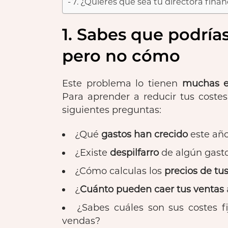
7. ¿Quieres que sea tu directora fina
1. Sabes que podrías
pero no cómo
Este problema lo tienen
muchas 
Para aprender a reducir tus costes
siguientes preguntas:
¿Qué
gastos han crecido
este año
¿Existe
despilfarro
de algún gast
¿Cómo calculas los
precios de tu
¿
Cuánto pueden caer tus ventas
¿Sabes cuáles son sus costes f
vendas?