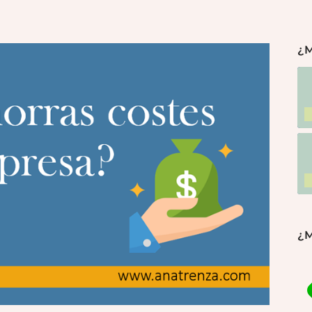
¿M
¿M