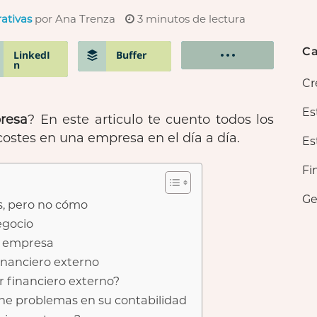
ativas
por Ana Trenza
3
minutos de lectura
Ca
LinkedI
Buffer
n
Cr
Es
resa
? En este articulo te cuento todos los
ostes en una empresa en el día a día.
Es
Fi
Ge
es, pero no cómo
egocio
tu empresa
financiero externo
or financiero externo?
ene problemas en su contabilidad