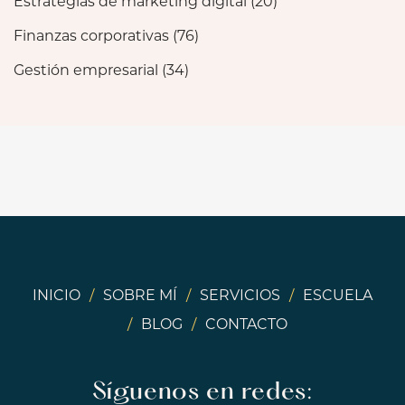
Estrategias de marketing digital
(20)
Finanzas corporativas
(76)
Gestión empresarial
(34)
INICIO
/
SOBRE MÍ
/
SERVICIOS
/
ESCUELA
/
BLOG
/
CONTACTO
Síguenos en redes: