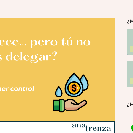
¿M
¿M