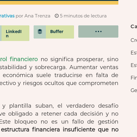
rativas
por Ana Trenza
5
minutos de lectura
Ca
LinkedI
Buffer
n
Cr
Es
rol financiero
no significa prosperar, sino
Es
stabilidad y sobrecarga. Aumentar ventas
n económica suele traducirse en falta de
Fi
directivo y riesgos ocultos que comprometen
Ge
 y plantilla suban, el verdadero desafío
ve obligado a retener cada decisión y no
 Este bloqueo no es un fallo de gestión
structura financiera insuficiente que no