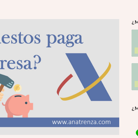
¿M
¿M