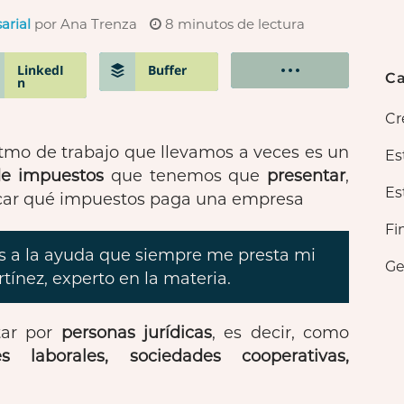
arial
por Ana Trenza
8
minutos de lectura
LinkedI
Buffer
Ca
n
Cr
 ritmo de trabajo que llevamos a veces es un
Es
 de impuestos
que tenemos que
presentar
,
Es
xplicar qué impuestos paga una empresa
Fi
ias a la ayuda que siempre me presta mi
Ge
tínez, experto en la materia.
tar por
personas jurídicas
, es decir, como
s laborales, sociedades cooperativas,