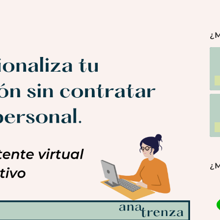
¿M
¿M