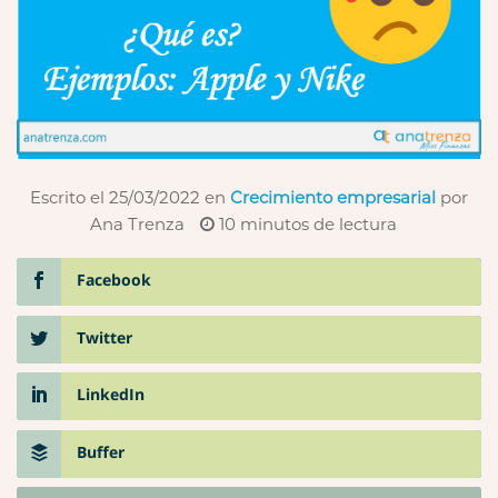
Escrito el 25/03/2022
en
Crecimiento empresarial
por
Ana Trenza
10
minutos de lectura
Facebook
Twitter
LinkedIn
Buffer